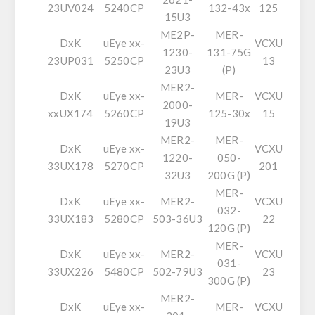
23UV024
5240CP
132-43x
125
15U3
ME2P-
MER-
DxK
uEye xx-
VCXU
1230-
131-75G
23UP031
5250CP
13
23U3
(P)
MER2-
DxK
uEye xx-
MER-
VCXU
2000-
xxUX174
5260CP
125-30x
15
19U3
MER2-
MER-
DxK
uEye xx-
VCXU
1220-
050-
33UX178
5270CP
201
32U3
200G (P)
MER-
DxK
uEye xx-
MER2-
VCXU
032-
33UX183
5280CP
503-36U3
22
120G (P)
MER-
DxK
uEye xx-
MER2-
VCXU
031-
33UX226
5480CP
502-79U3
23
300G (P)
MER2-
DxK
uEye xx-
MER-
VCXU