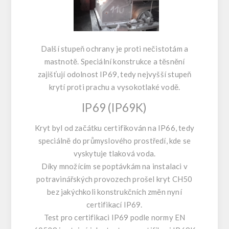
Další stupeň ochrany je proti nečistotám a
mastnotě. Speciální konstrukce a těsnění
zajišťují odolnost IP69, tedy nejvyšší stupeň
krytí proti prachu a vysokotlaké vodě.
IP69 (IP69K)
Kryt byl od začátku certifikován na IP66, tedy
speciálně do průmyslového prostředí, kde se
vyskytuje tlaková voda.
Díky množícím se poptávkám na instalaci v
potravinářských provozech prošel kryt CH50
bez jakýchkoli konstrukčních změn nyní
certifikací IP69.
Test pro certifikaci IP69 podle normy EN