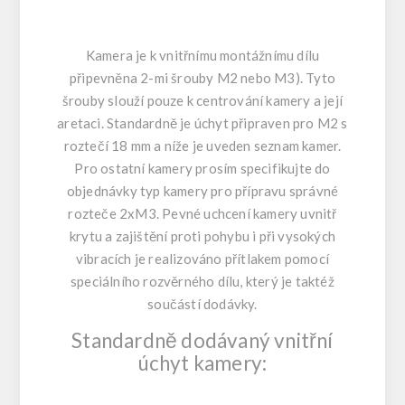
Kamera je k vnitřnímu montážnímu dílu
připevněna 2-mi šrouby M2 nebo M3). Tyto
šrouby slouží pouze k centrování kamery a její
aretaci. Standardně je úchyt připraven pro M2 s
roztečí 18 mm a níže je uveden seznam kamer.
Pro ostatní kamery prosím specifikujte do
objednávky typ kamery pro přípravu správné
rozteče 2xM3. Pevné uchcení kamery uvnitř
krytu a zajištění proti pohybu i při vysokých
vibracích je realizováno přítlakem pomocí
speciálního rozvěrného dílu, který je taktéž
součástí dodávky.
Standardně dodávaný vnitřní
úchyt kamery: