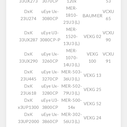
33UX273
3070CP
120x
53
MER-
DxK
uEye Ux-
VCXU
1810-
BAUMER
23U274
3080CP
65
21U3 (L)
MER-
DxK
uEye U3-
VCXU
1520-
VEXG 02
33UX287
3080CP-P
90
13U3 (L)
MER-
DxK
uEye Ux-
VEXG
VCXU
1070-
33UX290
3260CP
100
91
14U3 (L)
DxK
uEye Ux-
MER-503-
VEXG 13
23U445
3270CP
36U3 (L)
DxK
uEye Ux-
MER-502-
VEXG 25
23U618
3280CP
79U3 (L)
DxK
uEye U3-
MER-500-
VEXG 52
x3UP1300
3800CP
14x
DxK
uEye Ux-
MER-302-
VEXG 24
33UP2000
3860CP
56U3 (L)