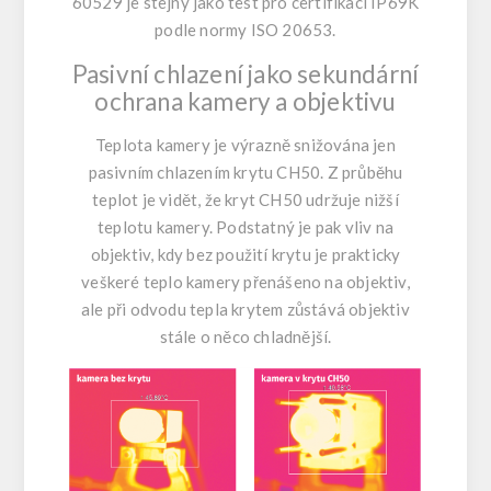
60529 je stejný jako test pro certifikaci IP69K
podle normy ISO 20653.
Pasivní chlazení jako sekundární
ochrana kamery a objektivu
Teplota kamery je výrazně snižována jen
pasivním chlazením krytu CH50. Z průběhu
teplot je vidět, že kryt CH50 udržuje nižší
teplotu kamery. Podstatný je pak vliv na
objektiv, kdy bez použití krytu je prakticky
veškeré teplo kamery přenášeno na objektiv,
ale při odvodu tepla krytem zůstává objektiv
stále o něco chladnější.