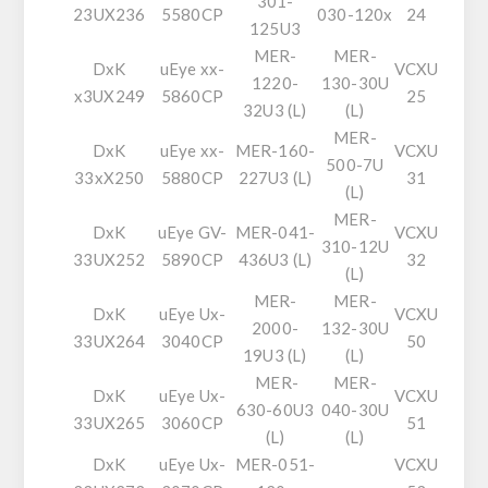
301-
23UX236
5580CP
030-120x
24
125U3
MER-
MER-
DxK
uEye xx-
VCXU
1220-
130-30U
x3UX249
5860CP
25
32U3 (L)
(L)
MER-
DxK
uEye xx-
MER-160-
VCXU
500-7U
33xX250
5880CP
227U3 (L)
31
(L)
MER-
DxK
uEye GV-
MER-041-
VCXU
310-12U
33UX252
5890CP
436U3 (L)
32
(L)
MER-
MER-
DxK
uEye Ux-
VCXU
2000-
132-30U
33UX264
3040CP
50
19U3 (L)
(L)
MER-
MER-
DxK
uEye Ux-
VCXU
630-60U3
040-30U
33UX265
3060CP
51
(L)
(L)
DxK
uEye Ux-
MER-051-
VCXU