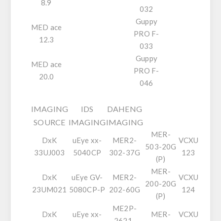
8.9
032
Guppy
MED ace
PRO F-
12.3
033
Guppy
MED ace
PRO F-
20.0
046
IMAGING
IDS
DAHENG
SOURCE
IMAGING
IMAGING
MER-
DxK
uEye xx-
MER2-
VCXU
503-20G
33UJ003
5040CP
302-37G
123
(P)
MER-
DxK
uEye GV-
MER2-
VCXU
200-20G
23UM021
5080CP-P
202-60G
124
(P)
ME2P-
DxK
uEye xx-
MER-
VCXU
2621-