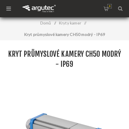
0
Domů
/
Kryty kamer
/
Kryt průmyslové kamery CH50 modrý - IP69
KRYT PRŮMYSLOVÉ KAMERY CH50 MODRÝ
- IP69