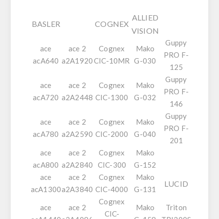
ALLIED
BASLER
COGNEX
VISION
Guppy
ace
ace 2
Cognex
Mako
PRO F-
acA640
a2A1920
CIC-10MR
G-030
125
Guppy
ace
ace 2
Cognex
Mako
PRO F-
acA720
a2A2448
CIC-1300
G-032
146
Guppy
ace
ace 2
Cognex
Mako
PRO F-
acA780
a2A2590
CIC-2000
G-040
201
ace
ace 2
Cognex
Mako
acA800
a2A2840
CIC-300
G-152
ace
ace 2
Cognex
Mako
LUCID
acA1300
a2A3840
CIC-4000
G-131
Cognex
ace
ace 2
Mako
Triton
CIC-