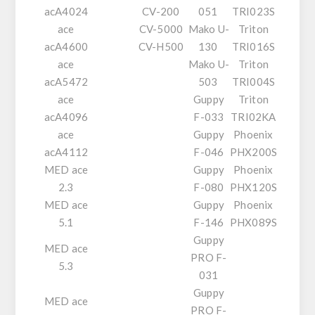
acA4024
CV-200
051
TRI023S
ace
CV-5000
Mako U-
Triton
acA4600
CV-H500
130
TRI016S
ace
Mako U-
Triton
acA5472
503
TRI004S
ace
Guppy
Triton
acA4096
F-033
TRI02KA
ace
Guppy
Phoenix
acA4112
F-046
PHX200S
MED ace
Guppy
Phoenix
2.3
F-080
PHX120S
MED ace
Guppy
Phoenix
5.1
F-146
PHX089S
Guppy
MED ace
PRO F-
5.3
031
Guppy
MED ace
PRO F-