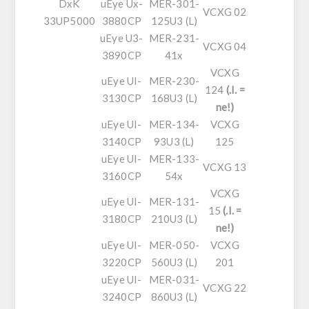
DxK
uEye Ux-
MER-301-
VCXG 02
33UP5000
3880CP
125U3 (L)
uEye U3-
MER-231-
VCXG 04
3890CP
41x
VCXG
uEye UI-
MER-230-
124
(.I. =
3130CP
168U3 (L)
ne!)
uEye UI-
MER-134-
VCXG
3140CP
93U3 (L)
125
uEye UI-
MER-133-
VCXG 13
3160CP
54x
VCXG
uEye UI-
MER-131-
15
(
.I. =
3180CP
210U3 (L)
ne!
)
uEye UI-
MER-050-
VCXG
3220CP
560U3 (L)
201
uEye UI-
MER-031-
VCXG 22
3240CP
860U3 (L)