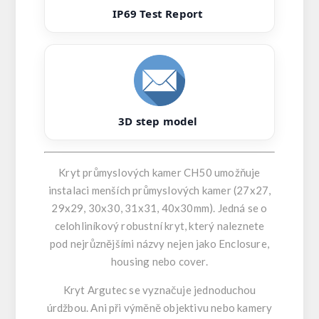
IP69 Test Report
3D step model
Kryt průmyslových kamer CH50 umožňuje
instalaci menších průmyslových kamer (27x27,
29x29, 30x30, 31x31, 40x30mm). Jedná se o
celohliníkový robustní kryt, který naleznete
pod nejrůznějšími názvy nejen jako Enclosure,
housing nebo cover.
Kryt Argutec se vyznačuje jednoduchou
úrdžbou. Ani při výměně objektivu nebo kamery