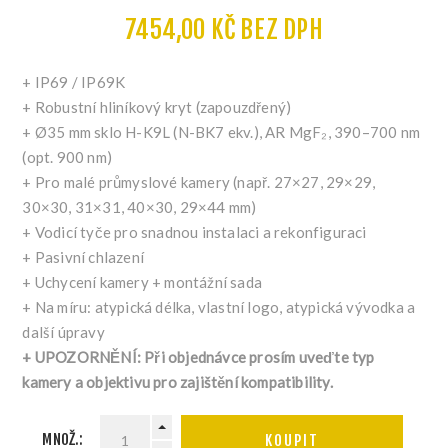
7454,00 KČ BEZ DPH
+ IP69 / IP69K
+ Robustní hliníkový kryt (zapouzdřený)
+ Ø35 mm sklo H-K9L (N-BK7 ekv.), AR MgF₂, 390–700 nm
(opt. 900 nm)
+ Pro malé průmyslové kamery (např. 27×27, 29×29,
30×30, 31×31, 40×30, 29×44 mm)
+ Vodicí tyče pro snadnou instalaci a rekonfiguraci
+ Pasivní chlazení
+ Uchycení kamery + montážní sada
+ Na míru: atypická délka, vlastní logo, atypická vývodka a
další úpravy
+ UPOZORNĚNÍ: Při objednávce prosím uveďte typ
kamery a objektivu pro zajištění kompatibility.
MNOŽ.:
KOUPIT