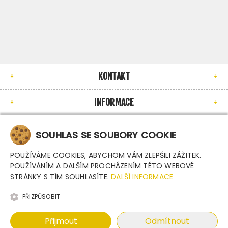
KONTAKT
INFORMACE
MŮJ ÚČET
SOUHLAS SE SOUBORY COOKIE
NEWSLETTER
POUŽÍVÁME COOKIES, ABYCHOM VÁM ZLEPŠILI ZÁŽITEK.
POUŽÍVÁNÍM A DALŠÍM PROCHÁZENÍM TÉTO WEBOVÉ
STRÁNKY S TÍM SOUHLASÍTE.
DALŠÍ INFORMACE
PŘIZPŮSOBIT
Copyright © 2026 Argutec, s.r.o.. Všechna práva
Přijmout
Odmítnout
vyhrazena.