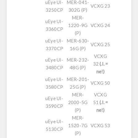
uEye UI-
MER-041-
VCXG 23
3250CP
302G (P)
MER-
uEye UI-
1220-9G
VCXG 24
3360CP
(P)
uEye UI-
MER-630-
VCXG 25
3370CP
16G (P)
VCXG
uEye UI-
MER-232-
32
(
.I. =
3480CP
48G (P)
ne!
)
uEye UI-
MER-201-
VCXG 50
3580CP
25G (P)
MER-
VCXG
uEye UI-
2000-5G
51
(
.I. =
3590CP
(P)
ne!
)
MER-
uEye UI-
1520-7G
VCXG 53
5130CP
(P)