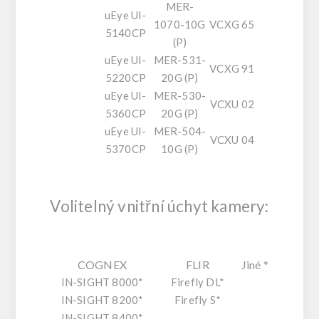
MER-
uEye UI-
1070-10G
VCXG 65
5140CP
(P)
uEye UI-
MER-531-
VCXG 91
5220CP
20G (P)
uEye UI-
MER-530-
VCXU 02
5360CP
20G (P)
uEye UI-
MER-504-
VCXU 04
5370CP
10G (P)
Volitelný vnitřní úchyt kamery:
COGNEX
FLIR
Jiné
*
IN-SIGHT 8000*
Firefly DL*
IN-SIGHT 8200*
Firefly S*
IN-SIGHT 8400*