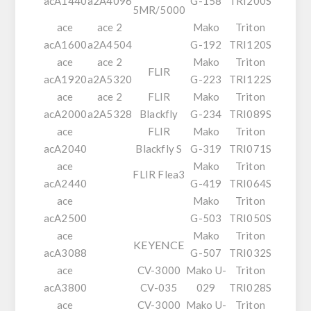
acA1440
a2A4096
G-158
TRI200S
5MR/5000
ace
ace 2
Mako
Triton
acA1600
a2A4504
G-192
TRI120S
ace
ace 2
Mako
Triton
FLIR
acA1920
a2A5320
G-223
TRI122S
ace
ace 2
FLIR
Mako
Triton
acA2000
a2A5328
Blackfly
G-234
TRI089S
ace
FLIR
Mako
Triton
acA2040
Blackfly S
G-319
TRI071S
ace
Mako
Triton
FLIR Flea3
acA2440
G-419
TRI064S
ace
Mako
Triton
acA2500
G-503
TRI050S
ace
Mako
Triton
KEYENCE
acA3088
G-507
TRI032S
ace
CV-3000
Mako U-
Triton
acA3800
CV-035
029
TRI028S
ace
CV-3000
Mako U-
Triton