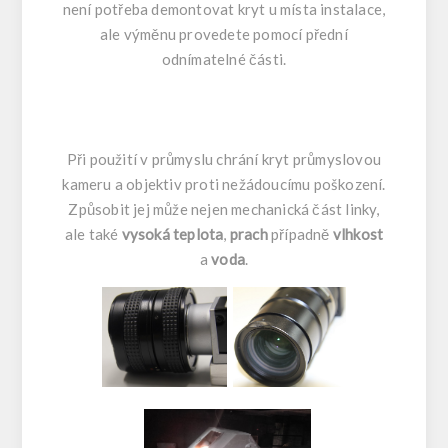
není potřeba demontovat kryt u místa instalace,
ale výměnu provedete pomocí přední
odnímatelné části.
Při použití v průmyslu chrání kryt průmyslovou
kameru a objektiv proti nežádoucímu poškození.
Způsobit jej může nejen mechanická část linky,
ale také
vysoká teplota
,
prach
případně
vlhkost
a
voda
.