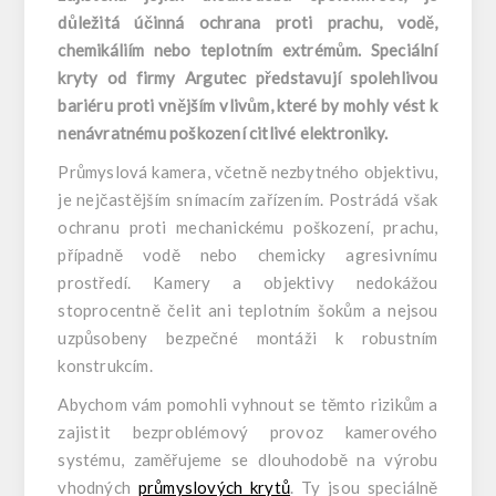
důležitá účinná ochrana proti prachu, vodě,
chemikáliím nebo teplotním extrémům. Speciální
kryty od firmy Argutec představují spolehlivou
bariéru proti vnějším vlivům, které by mohly vést k
nenávratnému poškození citlivé elektronik
y.
Průmyslová kamera, včetně nezbytného objektivu,
je nejčastějším snímacím zařízením. Postrádá však
ochranu proti mechanickému poškození, prachu,
případně vodě nebo chemicky agresivnímu
prostředí. Kamery a objektivy nedokážou
stoprocentně čelit ani teplotním šokům a nejsou
uzpůsobeny bezpečné montáži k robustním
konstrukcím.
Abychom vám pomohli vyhnout se těmto rizikům a
zajistit bezproblémový provoz kamerového
systému, zaměřujeme se dlouhodobě na výrobu
vhodných
průmyslových krytů
. Ty jsou speciálně