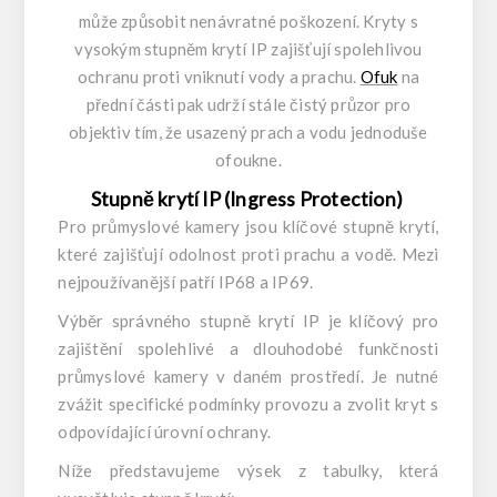
může způsobit nenávratné poškození. Kryty s
vysokým stupněm krytí IP zajišťují spolehlivou
ochranu proti vniknutí vody a prachu.
Ofuk
na
přední části pak udrží stále čistý průzor pro
objektiv tím, že usazený prach a vodu jednoduše
ofoukne.
Stupně krytí IP (Ingress Protection)
Pro průmyslové kamery jsou klíčové stupně krytí,
které zajišťují odolnost proti prachu a vodě. Mezi
nejpoužívanější patří IP68 a IP69.
Výběr správného stupně krytí IP je klíčový pro
zajištění spolehlivé a dlouhodobé funkčnosti
průmyslové kamery v daném prostředí. Je nutné
zvážit specifické podmínky provozu a zvolit kryt s
odpovídající úrovní ochrany.
Níže představujeme výsek z tabulky, která