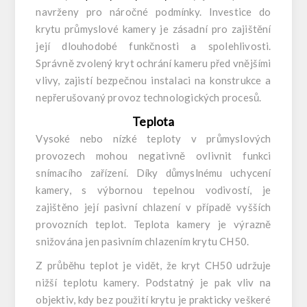
navrženy pro náročné podmínky. Investice do
krytu průmyslové kamery je zásadní pro zajištění
její dlouhodobé funkčnosti a spolehlivosti.
Správně zvolený kryt ochrání kameru před vnějšími
vlivy, zajistí bezpečnou instalaci na konstrukce a
nepřerušovaný provoz technologických procesů.
Teplota
Vysoké nebo nízké teploty v průmyslových
provozech mohou negativně ovlivnit funkci
snímacího zařízení. Díky důmyslnému uchycení
kamery, s výbornou tepelnou vodivostí, je
zajištěno její pasivní chlazení v případě vyšších
provozních teplot. Teplota kamery je výrazně
snižována jen pasivním chlazením krytu CH50.
Z průběhu teplot je vidět, že kryt CH50 udržuje
nižší teplotu kamery. Podstatný je pak vliv na
objektiv, kdy bez použití krytu je prakticky veškeré