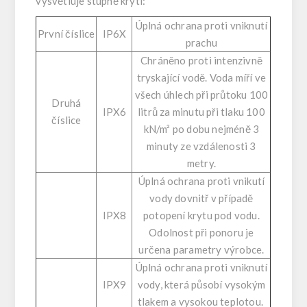
vysvětluje stupně krytí:
Úplná ochrana proti vniknutí
První číslice
IP6X
prachu
Chráněno proti intenzivně
tryskající vodě. Voda míří ve
všech úhlech při průtoku 100
Druhá
IPX6
litrů za minutu při tlaku 100
číslice
kN/m² po dobu nejméně 3
minuty ze vzdálenosti 3
metry.
Úplná ochrana proti vnikutí
vody dovnitř v případě
IPX8
potopení krytu pod vodu.
Odolnost při ponoru je
určena parametry výrobce.
Úplná ochrana proti vniknutí
IPX9
vody, která působí vysokým
tlakem a vysokou teplotou.