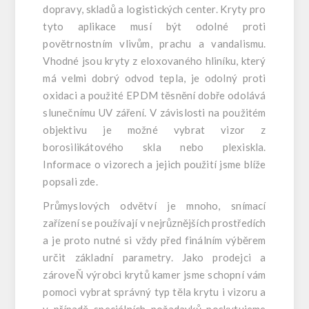
dopravy, skladů a logistických center. Kryty pro
tyto aplikace musí být odolné proti
povětrnostním vlivům, prachu a vandalismu.
Vhodné jsou kryty z eloxovaného hliníku, který
má velmi dobrý odvod tepla, je odolný proti
oxidaci a použité EPDM těsnění dobře odolává
slunečnímu UV záření. V závislosti na použitém
objektivu je možné vybrat vizor z
borosilikátového skla nebo plexiskla.
Informace o vizorech a jejich použití jsme blíže
popsali zde.
Průmyslových odvětví je mnoho, snímací
zařízení se používají v nejrůznějších prostředích
a je proto nutné si vždy před finálním výběrem
určit základní parametry. Jako prodejci a
zároveŇ výrobci krytů kamer jsme schopní vám
pomoci vybrat správný typ těla krytu i vizoru a