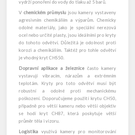
vydrží ponoření do vody do tlaku až 5 barů.
V
chemickém průmyslu
jsou kamery vystaveny
agresivním chemikáliím a výparům. Chemicky
odolné materiály, jako je speciální nerezová
ocel nebo určité plasty, jsou ideálními pro kryty
do tohoto odvětví. Důležitá je odolnost proti
korozi a chemikáliím. Taktéž pro tohle odvětví
je vhodný kryt CHS50.
Dopravní aplikace a železnice
často kamery
vystavují vibracím, nárazům a extrémním
teplotám. Kryty pro toto odvětví musí být
robustní a odolné proti mechanickému
poškození. Doporučujeme použití krytu CH50,
případně pro větší kameru nebo větší objektiv
se hodí kryt CH87, která poskytuje větší
průměr těla i vizoru.
Logistika
využívá kamery pro monitorování