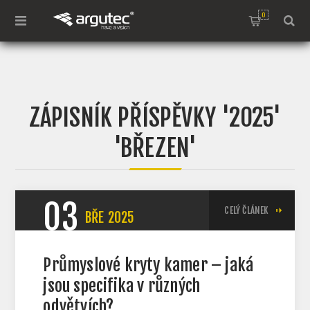
0
ZÁPISNÍK PŘÍSPĚVKY '2025'
'BŘEZEN'
03
CELÝ ČLÁNEK
BŘE
2025
Průmyslové kryty kamer – jaká
jsou specifika v různých
odvětvích?