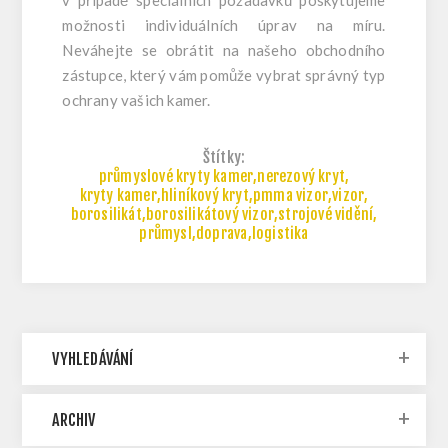
v případě speciálních požadavků poskytujeme
možnosti individuálních úprav na míru.
Neváhejte se obrátit na našeho obchodního
zástupce, který vám pomůže vybrat správný typ
ochrany vašich kamer.
Štítky:
průmyslové kryty kamer
,
nerezový kryt
,
kryty kamer
,
hliníkový kryt
,
pmma vizor
,
vizor
,
borosilikát
,
borosilikátový vizor
,
strojové vidění
,
průmysl
,
doprava
,
logistika
VYHLEDÁVÁNÍ
ARCHIV