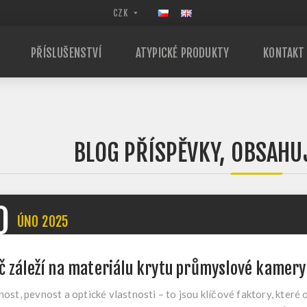
PŘÍSLUŠENSTVÍ
ATYPICKÉ PRODUKTY
KONTAKT
BLOG PŘÍSPĚVKY, OBSAHUJ
0
ÚNO
2025
č záleží na materiálu krytu průmyslové kamery
ost, pevnost a optické vlastnosti – to jsou klíčové faktory, které