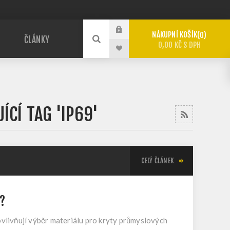
NÁKUPNÍ KOŠÍK
0
ČLÁNKY
0,00 KČ S DPH
ÍCÍ TAG 'IP69'
CELÝ ČLÁNEK
?
 ovlivňují výběr materiálu pro kryty průmyslových