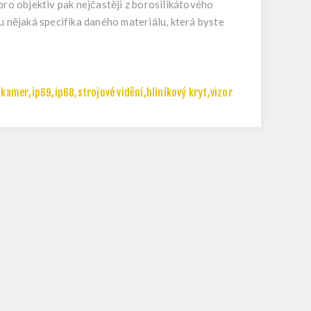
pro objektiv pak nejčastěji z borosilikátového
u nějaká specifika daného materiálu, která byste
 kamer
,
ip69
,
ip68
,
strojové vidění
,
hliníkový kryt
,
vizor