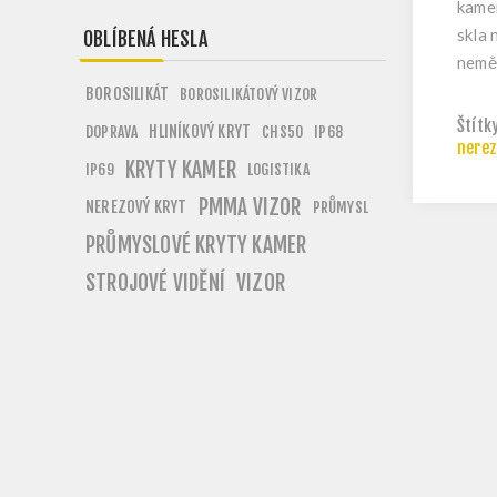
kamer
skla 
OBLÍBENÁ HESLA
nemě
BOROSILIKÁT
BOROSILIKÁTOVÝ VIZOR
Štítk
HLINÍKOVÝ KRYT
DOPRAVA
CHS50
IP68
nerez
KRYTY KAMER
IP69
LOGISTIKA
PMMA VIZOR
NEREZOVÝ KRYT
PRŮMYSL
PRŮMYSLOVÉ KRYTY KAMER
STROJOVÉ VIDĚNÍ
VIZOR