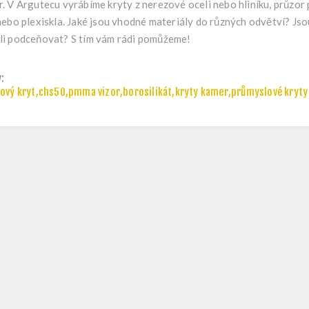
. V Argutecu vyrábíme kryty z nerezové oceli nebo hliníku, průzor 
nebo plexiskla. Jaké jsou vhodné materiály do různých odvětví? Jso
li podceňovat? S tím vám rádi pomůžeme!
y:
ový kryt
,
chs50
,
pmma vizor
,
borosilikát
,
kryty kamer
,
průmyslové kryty